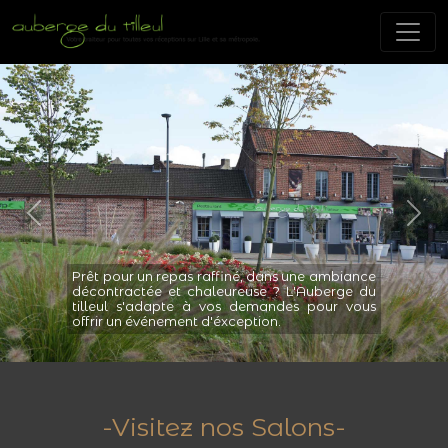
Previous
Nex
êt pour un repas raffiné, dans une ambiance
contractée et chaleureuse ? L'Auberge du
lleul s'adapte à vos demandes pour vous
frir un événement d'éxception.
Pr
gé