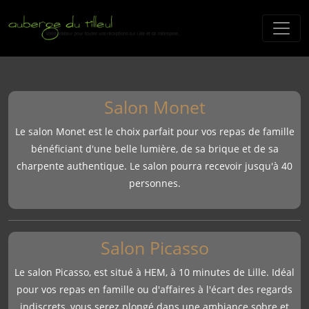
Salon Monet
Le salon Monet est le choix parfait pour vos repas de famille
bénéficiant d'une belle lumière, de sa brique et de sa
charpente authentique. Le salon pourra recevoir jusqu'à 40
personnes.
Salon Picasso
Le salon Picasso, est situé à HEM, à 10 minutes de Lille. Idéal
pour vos repas en famille ou d'affaires à l'écart des regards
indiscrets, vous serez plongé dans une ambiance sobre et